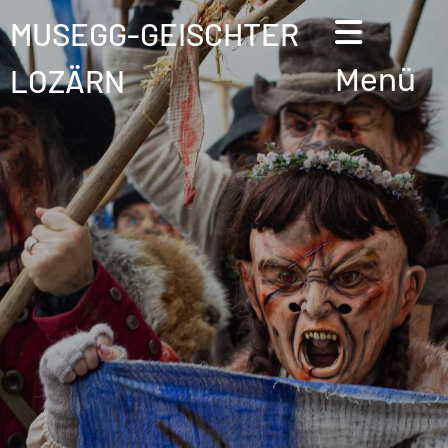
MUSEGG-GEISCHTER
LOZÄRN
Menü