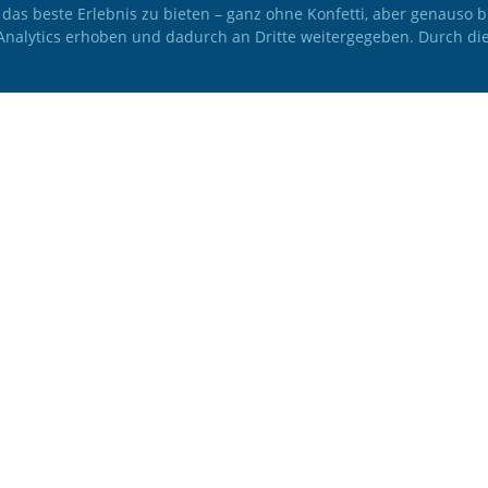
 das beste Erlebnis zu bieten – ganz ohne Konfetti, aber genauso
 Analytics erhoben und dadurch an Dritte weitergegeben. Durch di