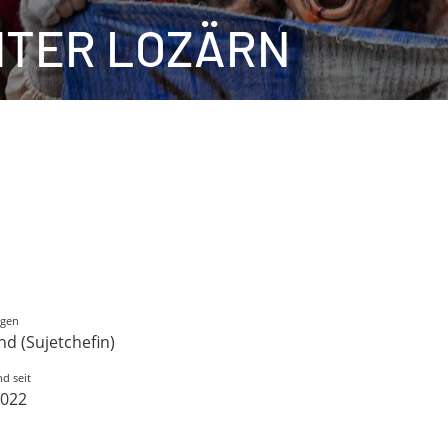
HTER LOZÄRN
gen
nd (Sujetchefin)
d seit
2022