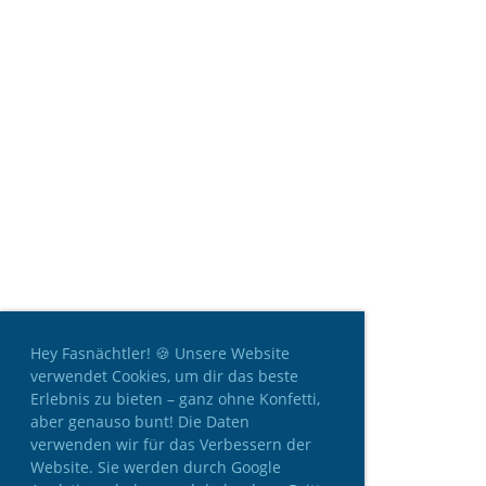
Hey Fasnächtler! 🍪 Unsere Website
verwendet Cookies, um dir das beste
Erlebnis zu bieten – ganz ohne Konfetti,
aber genauso bunt! Die Daten
verwenden wir für das Verbessern der
Website. Sie werden durch Google