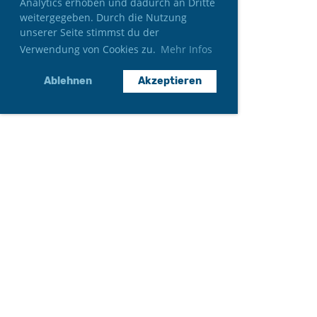
Analytics erhoben und dadurch an Dritte
weitergegeben. Durch die Nutzung
unserer Seite stimmst du der
Verwendung von Cookies zu.
Mehr Infos
Ablehnen
Akzeptieren
Neumitglied werden
Gönner*in werden
Auftritt anfragen