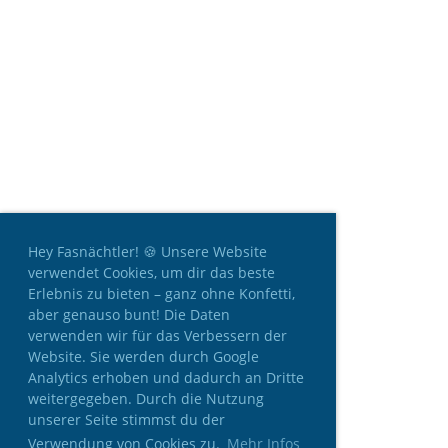
Hey Fasnächtler! 🍪 Unsere Website
verwendet Cookies, um dir das beste
Erlebnis zu bieten – ganz ohne Konfetti,
aber genauso bunt! Die Daten
verwenden wir für das Verbessern der
Website. Sie werden durch Google
Analytics erhoben und dadurch an Dritte
weitergegeben. Durch die Nutzung
unserer Seite stimmst du der
Verwendung von Cookies zu.
Mehr Infos