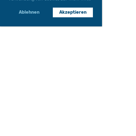
Ablehnen
Akzeptieren
Neumitglied werden
Gönner*in werden
Auftritt anfragen
WIR DANKEN UNSEREN
SPONSOREN
! 💙